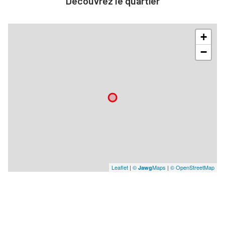
Découvrez le quartier
+
−
Leaflet
|
©
Maps
|
© OpenStreetMap
Jawg