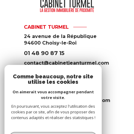
CABINET TURMEL
24 avenue de la République
94600 Choisy-le-Roi
01 48 90 87 15
contact@cabinetjeanturmel.com
Comme beaucoup, notre site
Service location
utilise les cookies
01 48 84 76 34
On aimerait vous accompagner pendant
votre visite.
location@cabinetjeanturmel.com
En poursuivant, vous acceptez l'utilisation des
cookies par ce site, afin de vous proposer des
contenus adaptés et réaliser des statistiques !
© 2026 | Tous droits réservés